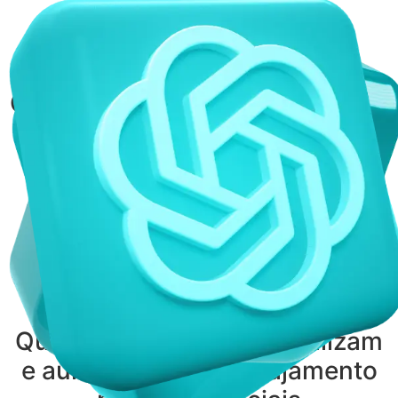
Para quem é
o Curso
Crescimento Acelerado com IA?
Deseja dominar do zero
ferramentas de IA de forma
prática e sem complicações
Quer criar vídeos que viralizam
e aumentam seu engajamento